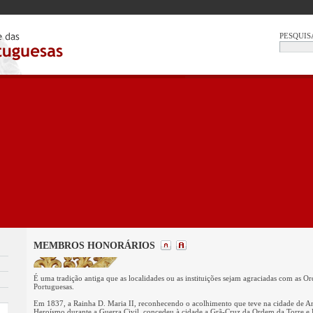
PESQUIS
MEMBROS HONORÁRIOS
É uma tradição antiga que as localidades ou as instituições sejam agraciadas com as O
Portuguesas.
Em 1837, a Rainha D. Maria II, reconhecendo o acolhimento que teve na cidade de A
Heroísmo durante a Guerra Civil, concedeu à cidade a Grã-Cruz da Ordem da Torre e