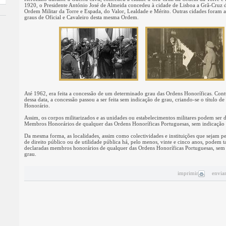
1920, o Presidente António José de Almeida concedeu à cidade de Lisboa a Grã-Cruz 
Ordem Militar da Torre e Espada, do Valor, Lealdade e Mérito. Outras cidades foram 
graus de Oficial e Cavaleiro desta mesma Ordem.
Até 1962, era feita a concessão de um determinado grau das Ordens Honoríficas. Con
dessa data, a concessão passou a ser feita sem indicação de grau, criando-se o título 
Honorário.
Assim, os corpos militarizados e as unidades ou estabelecimentos militares podem ser 
Membros Honorários de qualquer das Ordens Honoríficas Portuguesas, sem indicação 
Da mesma forma, as localidades, assim como colectividades e instituições que sejam pe
de direito público ou de utilidade pública há, pelo menos, vinte e cinco anos, podem
declaradas membros honorários de qualquer das Ordens Honoríficas Portuguesas, sem
grau.
imprimir
envia