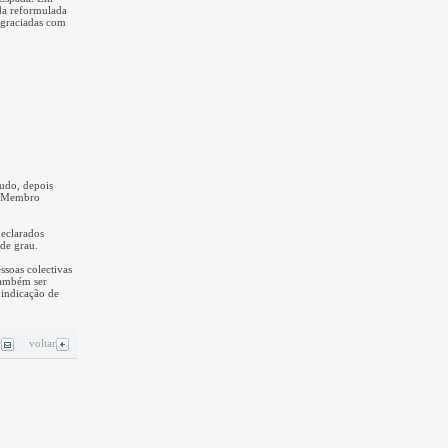
da reformulada
agraciadas com
tudo, depois
de Membro
declarados
de grau.
ssoas colectivas
 também ser
 indicação de
r
voltar