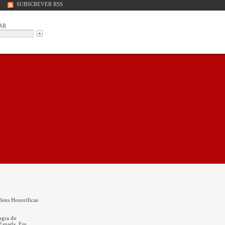
SUBSCREVER RSS
AR
rdens Honoríficas
ngra do
 Espada. Em