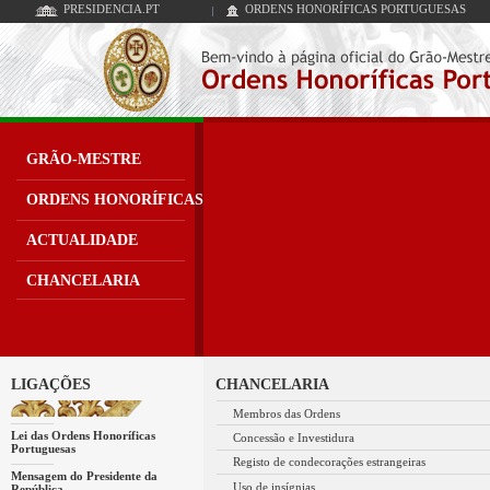
PRESIDENCIA.PT
ORDENS HONORÍFICAS PORTUGUESAS
GRÃO-MESTRE
ORDENS HONORÍFICAS
ACTUALIDADE
CHANCELARIA
LIGAÇÕES
CHANCELARIA
Membros das Ordens
Lei das Ordens Honoríficas
Concessão e Investidura
Portuguesas
Registo de condecorações estrangeiras
Mensagem do Presidente da
Uso de insígnias
República