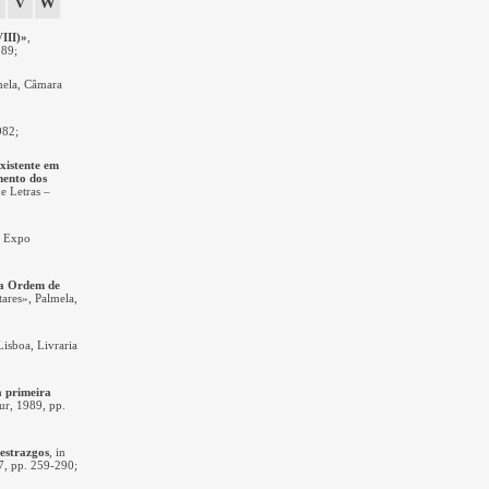
V
W
VIII)»
,
989
;
mela, Câmara
1982
;
xistente em
mento dos
de Letras –
, Expo
da Ordem de
tares», Palmela,
Lisboa, Livraria
a primeira
ur, 1989, pp.
aestrazgos
, in
7, pp. 259-290;