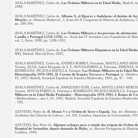
AYALA MARTÍNEZ, Carlos de,
Las Órdenes Militares en la Edad Media
, Madrid, A
1998
;
AYALA MARTÍNEZ, Carlos de,
Alfonso X, el Algarve y Andalucia: el destino de Se
Mourão
, in «Historia Medieval», I, Actas del II Congresso de Historia de Andalucia,
pp. 289-304;
AYALA MARTÍNEZ, Carlos de,
Las Órdenes Militares y los procesos de afirmació
Castilla y Portugal (1250-1350)
, in «Actas das IV Jornadas Luso-Espanholas de Hist
vol. 2, Porto, 1998, pp. 1288-1302;
AYALA MARTÍNEZ, Carlos de,
Las Órdenes Militares Hispánicas en la Edad Media:
XV)
, Madrid, Marcial Pons, 2003
;
AYALA MARTÍNEZ, Carlos de, ANDRÉS ROBRES, Fernando, MATELLANES MERC
Vicente, SILVA, Isabel Morgado de S. E, NOVOA PORTELA, Feliciano, PIMENTA, Mar
RODRÍGUEZ- PICAVEA MATILLA, Enrique,
Las Órdenes Militares en la Edad Med
Historiografía 1976-1992, II. Corona de Aragón, Navarra y Portugal
, in «Mediev
#3, 1993, Madrid, Sociedad Española de Estudios Medievales, 1993, pp. 87 - 144;
AYALA MARTÍNEZ, Carlos de, BARQUERO GOÑI, Carlos, MATELLANES MERCHÁ
Vicente, NOVOA PORTELA, Feliciano e RODRÍGUEZ-PICAVEA MATILLA, Enriqu
Militares en la Edad Media Peninsular - Historiografía 1976-1992, I. Reinos de Cas
«Medievalismo», ano 2, #2, 1992, Madrid, Sociedad Española de Estudios Medievales
- 169;
AZEVEDO, Pedro de,
D. Afonso V e a Ordem de Torre e Espada
, Sep. do «Boletim 
Academia das Ciências de Lisboa», vol. XII, Coimbra, Imprensa da Universidade, 19
AZEVEDO, Ruy Pinto de,
Algumas achegas para o estudo das origens da Ordem de
Hospital de Jerusalém, depois chamada de Malta
, in «Revista Portuguesa de Históri
Coimbra, 1949
;