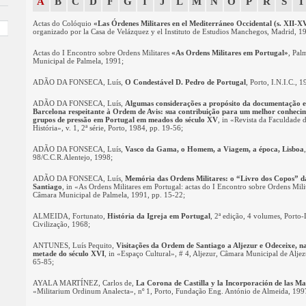
A
B
C
D
F
G
I
J
L
M
N
O
P
R
S
T
Actas do Colóquio
«Las Órdenes Militares en el Mediterráneo Occidental (s. XII-X
organizado por la Casa de Velázquez y el Instituto de Estudios Manchegos, Madrid, 1
Actas do I Encontro sobre Ordens Militares
«As Ordens Militares em Portugal»
, Pal
Municipal de Palmela, 1991
;
ADÃO DA FONSECA, Luís,
O Condestável D. Pedro de Portugal
, Porto, I.N.I.C., 
ADÃO DA FONSECA, Luís,
Algumas considerações a propósito da documentação e
Barcelona respeitante à Ordem de Avis: sua contribuição para um melhor conheci
grupos de pressão em Portugal em meados do século XV
, in «Revista da Faculdade 
História», v. 1, 2ª série, Porto, 1984, pp. 19-56;
ADÃO DA FONSECA, Luís,
Vasco da Gama, o Homem, a Viagem, a época, Lisboa
98/C.C.R.Alentejo, 1998
;
ADÃO DA FONSECA, Luís,
Memória das Ordens Militares: o “Livro dos Copos” 
Santiago
, in «As Ordens Militares em Portugal: actas do I Encontro sobre Ordens Mili
Câmara Municipal de Palmela, 1991, pp. 15-22;
ALMEIDA, Fortunato,
História da Igreja em Portugal
, 2ª edição, 4 volumes, Porto-
Civilização, 1968
;
ANTUNES, Luís Pequito,
Visitações da Ordem de Santiago a Aljezur e Odeceixe, n
metade do século XVI
, in «Espaço Cultural», # 4, Aljezur, Câmara Municipal de Aljez
65-85;
AYALA MARTÍNEZ, Carlos de,
La Corona de Castilla y la Incorporación de las M
«Militarium Ordinum Analecta», nº 1, Porto, Fundação Eng. António de Almeida, 199