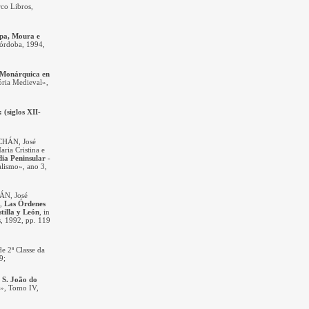
rco Libros,
rpa, Moura e
 Córdoba, 1994,
n Monárquica en
ória Medieval»,
 (siglos XII-
HÁN, José
ia Cristina e
ia Peninsular -
alismo», ano 3,
N, José
e,
Las Órdenes
tilla y León
, in
, 1992, pp. 119
de 2ª Classe da
19
;
 S. João do
a», Tomo IV,