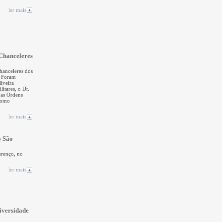
ler mais
 Chanceleres
hanceleres dos
. Foram
iveira
itares, o Dr.
das Ordens
 como
ler mais
o São
urenço, no
ler mais
iversidade