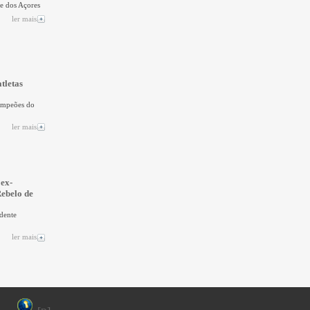
de dos Açores
ler mais
tletas
Campeões do
ler mais
 ex-
Rebelo de
dente
ler mais