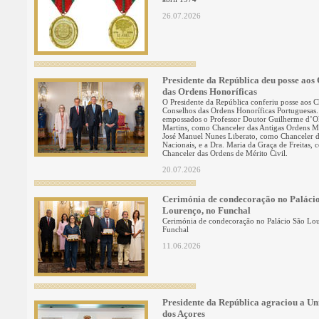
26.07.2026
Presidente da República deu posse aos
das Ordens Honoríficas
O Presidente da República conferiu posse aos C
Conselhos das Ordens Honoríficas Portuguesas
empossados o Professor Doutor Guilherme d’Ol
Martins, como Chanceler das Antigas Ordens Mil
José Manuel Nunes Liberato, como Chanceler 
Nacionais, e a Dra. Maria da Graça de Freitas,
Chanceler das Ordens de Mérito Civil.
20.07.2026
Cerimónia de condecoração no Paláci
Lourenço, no Funchal
Cerimónia de condecoração no Palácio São Lo
Funchal
11.06.2026
Presidente da República agraciou a Un
dos Açores