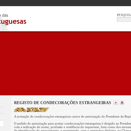
PESQUIS
REGISTO DE CONDECORAÇÕES ESTRANGEIRAS
A aceitação de condecorações estrangeiras carece de autorização do Presidente da Repú
O pedido de autorização para aceitar condecorações estrangeiras é dirigido ao Preside
com a indicação do nome, profissão e residência do requerente, bem como dos necess
de identificação do agraciamento, e apresentado, com o respectivo diploma, na Chanc