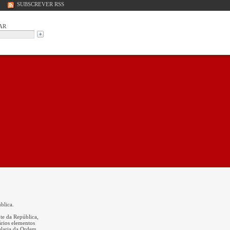
SUBSCREVER RSS
AR
blica.
nte da República,
ários elementos
elaria da Ordem