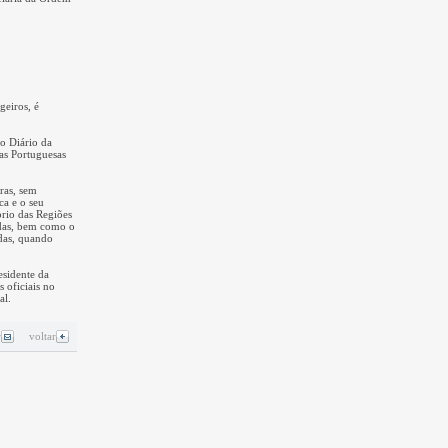
geiros, é
o Diário da
cas Portuguesas
ras, sem
ca e o seu
rio das Regiões
das, bem como o
idas, quando
esidente da
 oficiais no
al.
r
voltar