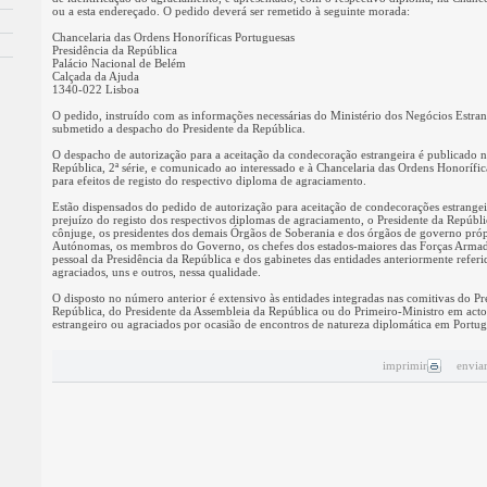
ou a esta endereçado. O pedido deverá ser remetido à seguinte morada:
Chancelaria das Ordens Honoríficas Portuguesas
Presidência da República
Palácio Nacional de Belém
Calçada da Ajuda
1340-022 Lisboa
O pedido, instruído com as informações necessárias do Ministério dos Negócios Estran
submetido a despacho do Presidente da República.
O despacho de autorização para a aceitação da condecoração estrangeira é publicado n
República, 2ª série, e comunicado ao interessado e à Chancelaria das Ordens Honorífi
para efeitos de registo do respectivo diploma de agraciamento.
Estão dispensados do pedido de autorização para aceitação de condecorações estrangei
prejuízo do registo dos respectivos diplomas de agraciamento, o Presidente da Repúbli
cônjuge, os presidentes dos demais Órgãos de Soberania e dos órgãos de governo próp
Autónomas, os membros do Governo, os chefes dos estados-maiores das Forças Arma
pessoal da Presidência da República e dos gabinetes das entidades anteriormente refer
agraciados, uns e outros, nessa qualidade.
O disposto no número anterior é extensivo às entidades integradas nas comitivas do Pr
República, do Presidente da Assembleia da República ou do Primeiro-Ministro em actos
estrangeiro ou agraciados por ocasião de encontros de natureza diplomática em Portug
imprimir
envia