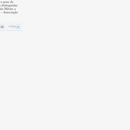
o grau de
distinguidas
do Mérito a
 – Associação
r
voltar